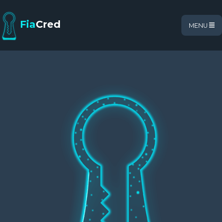
Fia
Cred
MENU